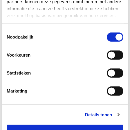
partners kunnen deze gegevens combineren met andere
deze baby’s blijken overigens ook vaak andere problemen
informatie die u aan ze heeft verstrekt of die ze hebben
aan de orde te zijn, zoals bijvoorbeeld een
voorkeurshouding of afwijkende motoriek.
verzameld op basis van uw gebruik van hun services.
Toestemmingsselectie
Noodzakelijk
Voorkeuren
Statistieken
Marketing
Details tonen