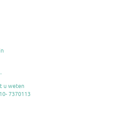
in
.
at u weten
010- 7370113