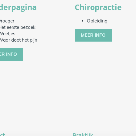
derpagina
Chiropractie
Vroeger
Opleiding
Het eerste bezoek
Weetjes
MEER INFO
Waar doet het pijn
ER INFO
ct
Praktijk