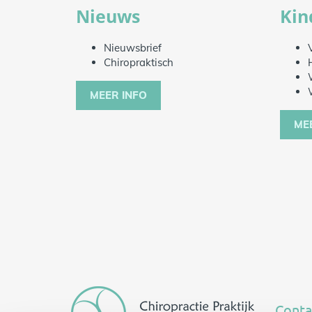
Nieuws
Kin
Nieuwsbrief
Chiropraktisch
MEER INFO
ME
Conta