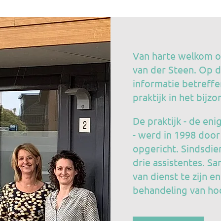
Van harte welkom op
van der Steen. Op d
informatie betreffe
praktijk in het bijzo
De praktijk - de eni
- werd in 1998 door
opgericht. Sindsdie
drie assistentes. S
van dienst te zijn e
behandeling van hoo