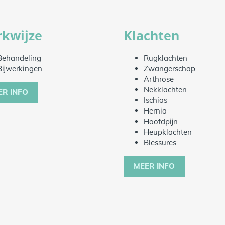
kwijze
Klachten
Behandeling
Rugklachten
Bijwerkingen
Zwangerschap
Arthrose
Nekklachten
ER INFO
Ischias
Hernia
Hoofdpijn
Heupklachten
Blessures
MEER INFO